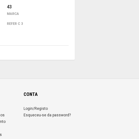
43
MARCA
REFER C 3
CONTA
Login/Registo
tos
Esqueceu-se da password?
nto
s