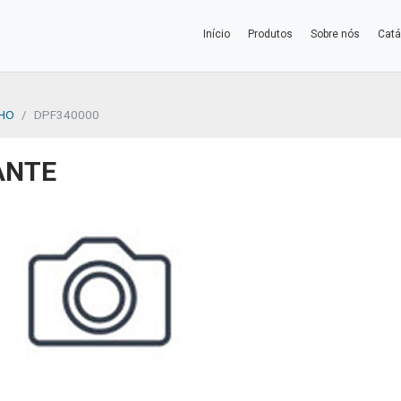
Início
Produtos
Sobre nós
Catá
LHO
DPF340000
ANTE