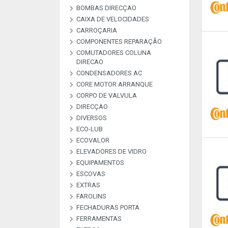
BOMBAS DIRECÇAO
BOMBAS ALTA PRESSAO
BOMBAS COMBUSTIVEL
BOMBAS DE VACUO
BOMBAS ESGUICHO
COMMON RAI
CAIXA DE VELOCIDADES
KIT REPARAÇAO BOMBAS
DIREÇAO
CARROÇARIA
COMPONENTES REPARAÇÃO
COMUTADORES COLUNA
MATERIAL DE
PEÇAS REPARAÇAO
PEÇAS REPARAÇÃO
PEÇAS REPARAÇÃO
PLACAS RETIFICADORAS
DIRECAO
ARCONDICIONADO
ALTERNADOR E M
COMPRESSORES A
INJETORES
CONDENSADORES AC
COMUTADORES
CORE MOTOR ARRANQUE
CORPO DE VALVULA
DIRECÇAO
DIVERSOS
ECO-LUB
DESCRIÇAO
DIVERSOS
LIVRE
LIVRE
LIVRE
LIVRE
LIVRE
LIVRE
LIVRE
LIVRE
LIVRE
LIVRE
LIVRE
ECOVALOR
ECOVALOR LUBRIFICANTES
ELEVADORES DE VIDRO
ECOVALOR
EQUIPAMENTOS
ESCOVAS
CARREGADORES E
MANOMETROS
TESTADORES
EXTRAS
ESCOVAS CARVÃO ALTER E
ESCOVAS LIMPA VIDROS
M/A
FAROLINS
ALARMES & SEGURANÇA
ANTENAS
EXTRAS
FECHADURAS PORTA
FERRAMENTAS