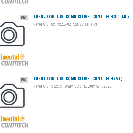
TUBO20000 TUBO COMBUSTIVEL CONTITECH 8.0 (Mt.)
0
Refer C 3 : 8x13x2.5 =2152028 sai a Mt.
TUBO10000 TUBO COMBUSTIVEL CONTITECH (Mt.)
0
Refer C 3 : 3 2x7x1 9mm BOBINE 20m -2152023