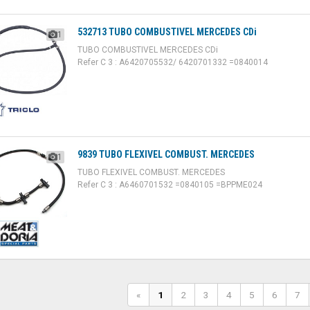
532713 TUBO COMBUSTIVEL MERCEDES CDi
1
TUBO COMBUSTIVEL MERCEDES CDi
Refer C 3 : A6420705532/ 6420701332 =0840014
9839 TUBO FLEXIVEL COMBUST. MERCEDES
1
TUBO FLEXIVEL COMBUST. MERCEDES
Refer C 3 : A6460701532 =0840105 =BPPME024
«
1
2
3
4
5
6
7