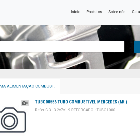
Início
Produtos
Sobre nós
Catá
EMA ALIMENTAÇAO COMBUST.
TUBO00556 TUBO COMBUSTIVEL MERCEDES (Mt.)
0
Refer C 3 : 3.2x7x1.9 REFORCADO =TUBO1000