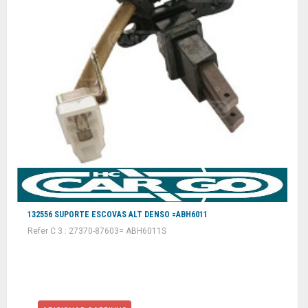
132556 SUPORTE ESCOVAS ALT DENSO =ABH6011
Refer C 3 : 27370-87603= ABH6011S