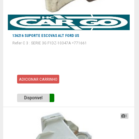
136216 SUPORTE ESCOVAS ALT FORD US
Refer C 3 : SERIE 3G F1DZ-10347A =771661
ADICIONAR CARRINHO
Disponivel
1