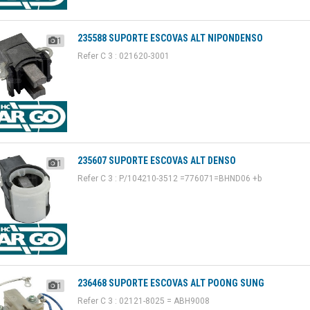
235588 SUPORTE ESCOVAS ALT NIPONDENSO
1
Refer C 3 : 021620-3001
235607 SUPORTE ESCOVAS ALT DENSO
1
Refer C 3 : P/104210-3512 =776071=BHND06 +b
236468 SUPORTE ESCOVAS ALT POONG SUNG
1
Refer C 3 : 02121-8025 = ABH9008