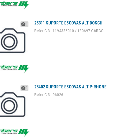
25311 SUPORTE ESCOVAS ALT BOSCH
0
Refer C 3 : 1194336010 / 130697 CARGO
25402 SUPORTE ESCOVAS ALT P-RHONE
0
Refer C 3 : 96026