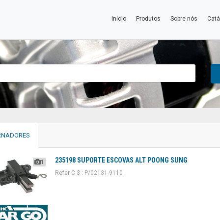
Início
Produtos
Sobre nós
Catá
RNADORES
235198 SUPORTE ESCOVAS ALT POONG SUNG
1
Refer C 3 : P/02131-9110