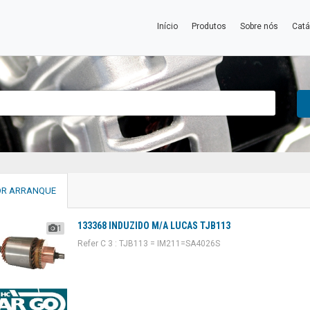
Início
Produtos
Sobre nós
Catá
R ARRANQUE
133368 INDUZIDO M/A LUCAS TJB113
1
Refer C 3 : TJB113 = IM211=SA4026S