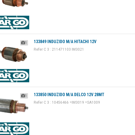
133849 INDUZIDO M/A HITACHI 12V
1
Refer C 3 : 211471103 IM3021
133850 INDUZIDO M/A DELCO 12V 28MT
1
Refer C 3 : 10456466 =IM3019 =SA1009