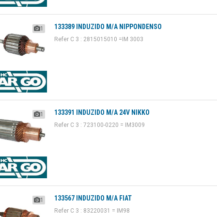
133389 INDUZIDO M/A NIPPONDENSO
1
Refer C 3 : 2815015010 =IM 3003
133391 INDUZIDO M/A 24V NIKKO
1
Refer C 3 : 723100-0220 = IM3009
133567 INDUZIDO M/A FIAT
1
Refer C 3 : 83220031 = IM98