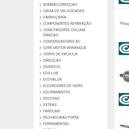
BOMBAS DIRECÇAO
BOMBAS ALTA PRESSAO
BOMBAS COMBUSTIVEL
BOMBAS DE VACUO
BOMBAS ESGUICHO
COMMON RAI
CAIXA DE VELOCIDADES
KIT REPARAÇAO BOMBAS
DIREÇAO
CARROÇARIA
COMPONENTES REPARAÇÃO
COMUTADORES COLUNA
MATERIAL DE
PEÇAS REPARAÇAO
PEÇAS REPARAÇÃO
PEÇAS REPARAÇÃO
PLACAS RETIFICADORAS
DIRECAO
ARCONDICIONADO
ALTERNADOR E M
COMPRESSORES A
INJETORES
CONDENSADORES AC
COMUTADORES
CORE MOTOR ARRANQUE
CORPO DE VALVULA
DIRECÇAO
DIVERSOS
ECO-LUB
DESCRIÇAO
DIVERSOS
LIVRE
LIVRE
LIVRE
LIVRE
LIVRE
LIVRE
LIVRE
LIVRE
LIVRE
LIVRE
LIVRE
ECOVALOR
ECOVALOR LUBRIFICANTES
ELEVADORES DE VIDRO
ECOVALOR
EQUIPAMENTOS
ESCOVAS
CARREGADORES E
MANOMETROS
TESTADORES
EXTRAS
ESCOVAS CARVÃO ALTER E
ESCOVAS LIMPA VIDROS
M/A
FAROLINS
ALARMES & SEGURANÇA
ANTENAS
EXTRAS
FECHADURAS PORTA
FERRAMENTAS