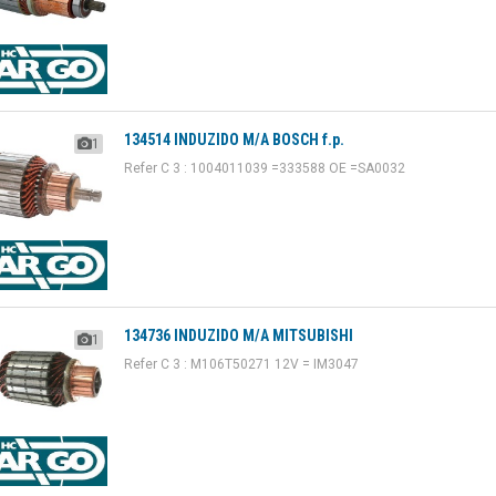
134514 INDUZIDO M/A BOSCH f.p.
1
Refer C 3 : 1004011039 =333588 OE =SA0032
134736 INDUZIDO M/A MITSUBISHI
1
Refer C 3 : M106T50271 12V = IM3047