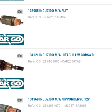
133955 INDUZIDO M/A FIAT
1
Refer C 3 : 72162601=IM94
134121 INDUZIDO M/A HITACHI 12V CORSA D
1
Refer C 3 : 2114-61005 =CAR20007AS
134369 INDUZIDO M/A NIPPONDENSO 12V
1
Refer C 3 : 2812054070 = IM3067=SA6005