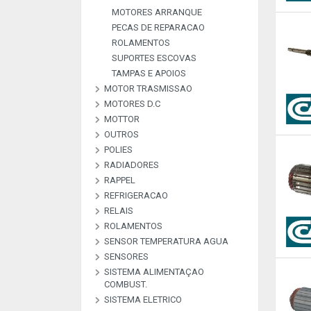
MOTORES ARRANQUE
PECAS DE REPARACAO
ROLAMENTOS
SUPORTES ESCOVAS
TAMPAS E APOIOS
MOTOR TRASMISSAO
MOTORES D.C
MOTTOR
MOTOR DC
OUTROS
POLIES
GARFOS
KIT´S REPARAÇÃO
MONTAGEM AUTO RADIOS
POLIES
POLIES
SUPRESSORES
TUBO BOCAL ENCHIMENTO
VALVULAS EXPANSÃO AC
VEDANTES
CARBURADORES
OLEO
RADIADORES
RAPPEL
RADIADORES OLEO
REFRIGERACAO
RAPPEL
RELAIS
DEPOSITOS
RADIADORES
RESISTENCIAS E MODULOS
TERMOSTATOS
VENTILADORES
ROLAMENTOS
SENSOR TEMPERATURA AGUA
POLIES
ROLAMENTOS
SENSORES
SISTEMA ALIMENTAÇAO
SENSORES PARQUEAMENTO
COMBUST.
SISTEMA ELETRICO
RELE
TUBOS COMBUSTIVEL