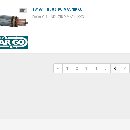
134971 INDUZIDO M/A NIKKO
1
Refer C 3 : INDUZIDO M/A NIKKO
«
1
2
3
4
5
6
7