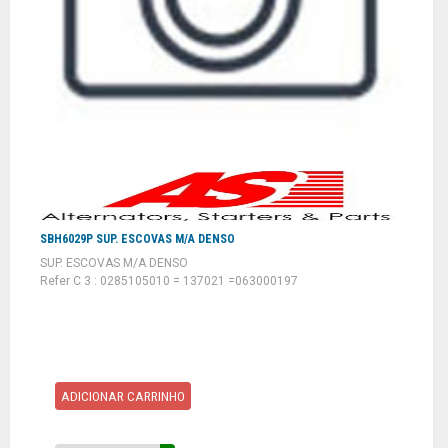
SBH6029P SUP. ESCOVAS M/A DENSO
SUP. ESCOVAS M/A DENSO
Refer C 3 : 0285105010 = 137021 =063000197
ADICIONAR CARRINHO