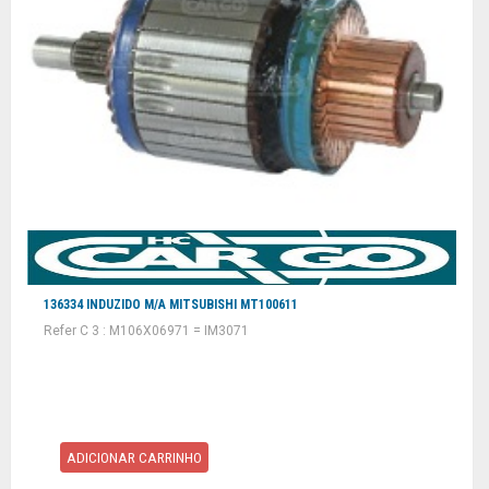
136334 INDUZIDO M/A MITSUBISHI MT100611
Refer C 3 : M106X06971 = IM3071
ADICIONAR CARRINHO