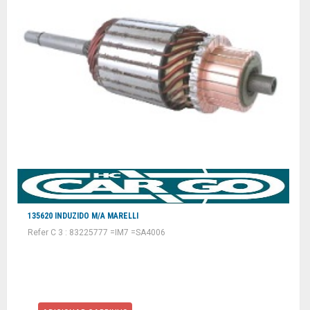
135620 INDUZIDO M/A MARELLI
Refer C 3 : 83225777 =IM7 =SA4006