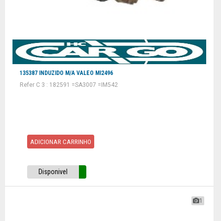
135387 INDUZIDO M/A VALEO MI2496
Refer C 3 : 182591 =SA3007 =IM542
ADICIONAR CARRINHO
Disponivel
1