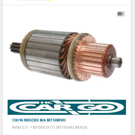
1
136196 INDUZIDO M/A MITSUBISHI
Refer C 3 : = M106X29171,MT100443,IM3026