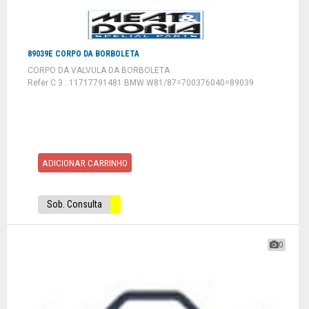
89039E CORPO DA BORBOLETA
CORPO DA VALVULA DA BORBOLETA
Refer C 3 : 11717791481 BMW W81/87=700376040=89039
ADICIONAR CARRINHO
Sob. Consulta
0