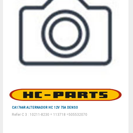
CA1766R ALTERNADOR HC 12V 75A DENSO
Refer C 3 : 10211-8230 = 113718 =505532070