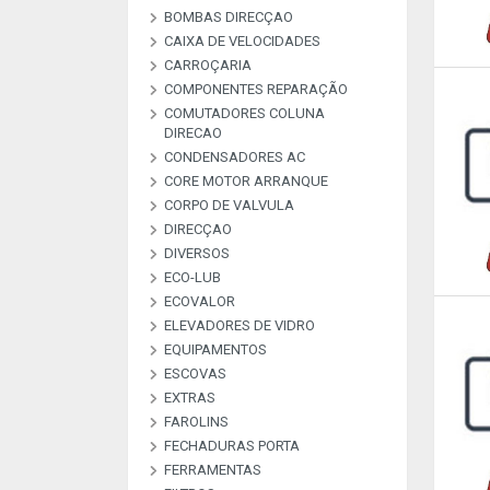
BOMBAS DIRECÇAO
BOMBAS ALTA PRESSAO
BOMBAS COMBUSTIVEL
BOMBAS DE VACUO
BOMBAS ESGUICHO
COMMON RAI
CAIXA DE VELOCIDADES
KIT REPARAÇAO BOMBAS
DIREÇAO
CARROÇARIA
COMPONENTES REPARAÇÃO
COMUTADORES COLUNA
MATERIAL DE
PEÇAS REPARAÇAO
PEÇAS REPARAÇÃO
PEÇAS REPARAÇÃO
PLACAS RETIFICADORAS
DIRECAO
ARCONDICIONADO
ALTERNADOR E M
COMPRESSORES A
INJETORES
CONDENSADORES AC
COMUTADORES
CORE MOTOR ARRANQUE
CORPO DE VALVULA
DIRECÇAO
DIVERSOS
ECO-LUB
DESCRIÇAO
DIVERSOS
LIVRE
LIVRE
LIVRE
LIVRE
LIVRE
LIVRE
LIVRE
LIVRE
LIVRE
LIVRE
LIVRE
ECOVALOR
ECOVALOR LUBRIFICANTES
ELEVADORES DE VIDRO
ECOVALOR
EQUIPAMENTOS
ESCOVAS
CARREGADORES E
MANOMETROS
TESTADORES
EXTRAS
ESCOVAS CARVÃO ALTER E
ESCOVAS LIMPA VIDROS
M/A
FAROLINS
ALARMES & SEGURANÇA
ANTENAS
EXTRAS
FECHADURAS PORTA
FERRAMENTAS