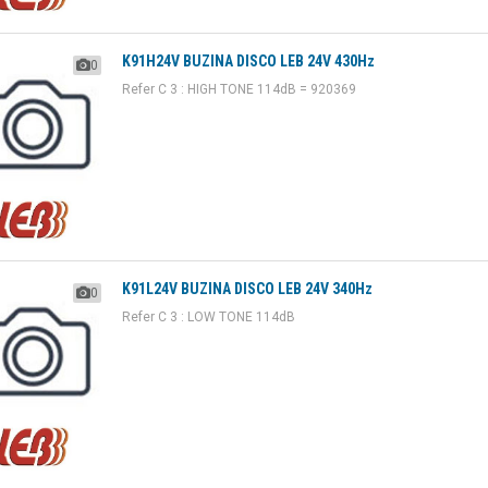
K91H24V BUZINA DISCO LEB 24V 430Hz
0
Refer C 3 : HIGH TONE 114dB = 920369
K91L24V BUZINA DISCO LEB 24V 340Hz
0
Refer C 3 : LOW TONE 114dB