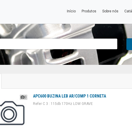
Início
Produtos
Sobre nós
Catá
APC600 BUZINA LEB AR/COMP 1 CORNETA
0
Refer C 3 : 115db 170Hz LOW GRAVE