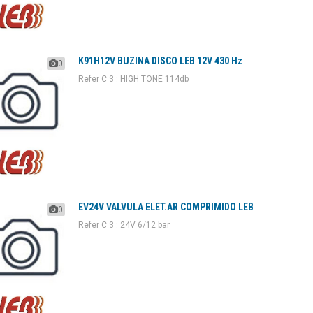
K91H12V BUZINA DISCO LEB 12V 430 Hz
0
Refer C 3 : HIGH TONE 114db
EV24V VALVULA ELET.AR COMPRIMIDO LEB
0
Refer C 3 : 24V 6/12 bar