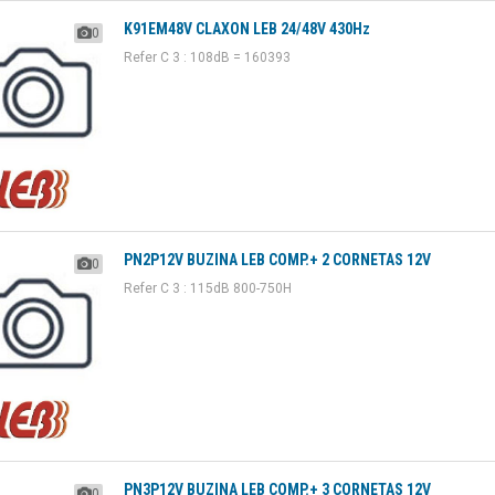
K91EM48V CLAXON LEB 24/48V 430Hz
0
Refer C 3 : 108dB = 160393
PN2P12V BUZINA LEB COMP.+ 2 CORNETAS 12V
0
Refer C 3 : 115dB 800-750H
PN3P12V BUZINA LEB COMP.+ 3 CORNETAS 12V
0