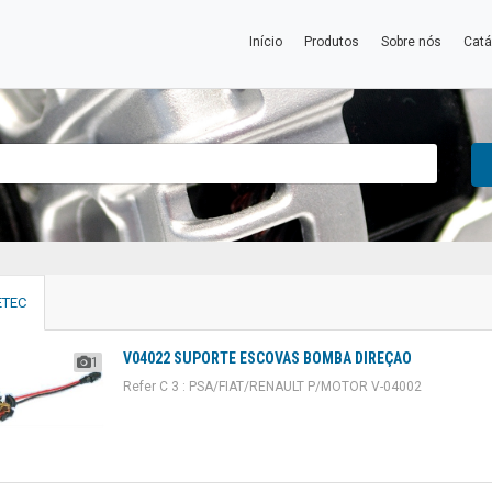
Início
Produtos
Sobre nós
Catá
TEC
V04022 SUPORTE ESCOVAS BOMBA DIREÇAO
1
Refer C 3 : PSA/FIAT/RENAULT P/MOTOR V-04002