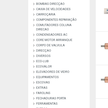
BOMBAS DIRECÇAO
BOMBAS ALTA PRESSAO
BOMBAS COMBUSTIVEL
BOMBAS DE VACUO
BOMBAS ESGUICHO
COMMON RAI
CAIXA DE VELOCIDADES
KIT REPARAÇAO BOMBAS
DIREÇAO
CARROÇARIA
COMPONENTES REPARAÇÃO
COMUTADORES COLUNA
MATERIAL DE
PEÇAS REPARAÇAO
PEÇAS REPARAÇÃO
PEÇAS REPARAÇÃO
PLACAS RETIFICADORAS
DIRECAO
ARCONDICIONADO
ALTERNADOR E M
COMPRESSORES A
INJETORES
CONDENSADORES AC
COMUTADORES
CORE MOTOR ARRANQUE
CORPO DE VALVULA
DIRECÇAO
DIVERSOS
ECO-LUB
DESCRIÇAO
DIVERSOS
LIVRE
LIVRE
LIVRE
LIVRE
LIVRE
LIVRE
LIVRE
LIVRE
LIVRE
LIVRE
LIVRE
ECOVALOR
ECOVALOR LUBRIFICANTES
ELEVADORES DE VIDRO
ECOVALOR
EQUIPAMENTOS
ESCOVAS
CARREGADORES E
MANOMETROS
TESTADORES
EXTRAS
ESCOVAS CARVÃO ALTER E
ESCOVAS LIMPA VIDROS
M/A
FAROLINS
ALARMES & SEGURANÇA
ANTENAS
EXTRAS
FECHADURAS PORTA
FERRAMENTAS