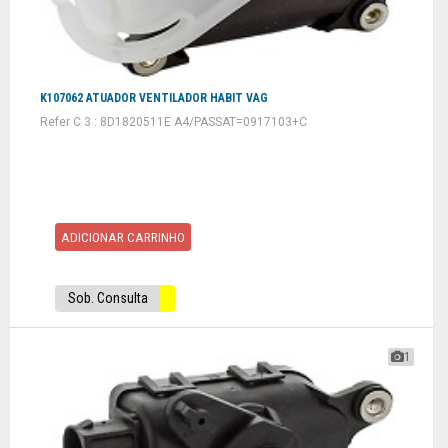
K107062 ATUADOR VENTILADOR HABIT VAG
Refer C 3 : 8D1820511E A4/PASSAT=0917103+C
ADICIONAR CARRINHO
Sob. Consulta
1