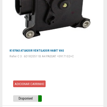
K107063 ATUADOR VENTILADOR HABIT VAG
Refer C 3 : 6D1820511B A4 PASSAT =0917102+C
ADICIONAR CARRINHO
Disponivel