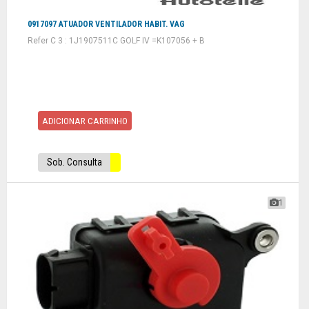
0917097 ATUADOR VENTILADOR HABIT. VAG
Refer C 3 : 1J1907511C GOLF IV =K107056 + B
ADICIONAR CARRINHO
Sob. Consulta
1