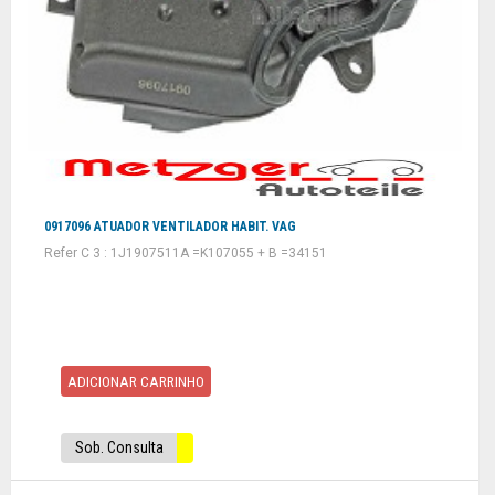
0917096 ATUADOR VENTILADOR HABIT. VAG
Refer C 3 : 1J1907511A =K107055 + B =34151
ADICIONAR CARRINHO
Sob. Consulta