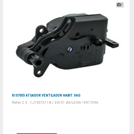
1
K107055 ATUADOR VENTILADOR HABIT. VAG
Refer C 3 : 1J1907511A / 34151 A3/LEON =0917096