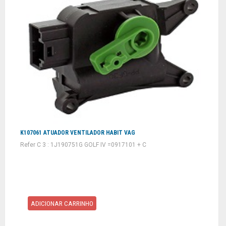
K107061 ATUADOR VENTILADOR HABIT VAG
Refer C 3 : 1J190751G GOLF IV =0917101 + C
ADICIONAR CARRINHO