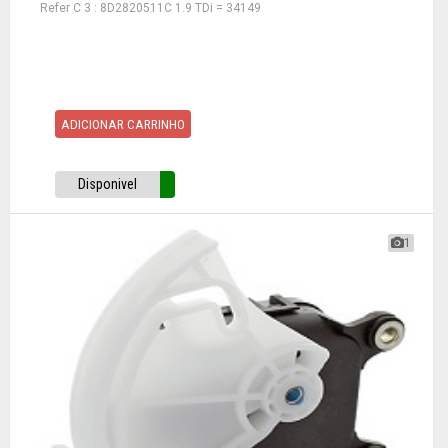
Refer C 3 : 8D2820511C 1.9 TDi = 34149
ADICIONAR CARRINHO
Disponivel
1