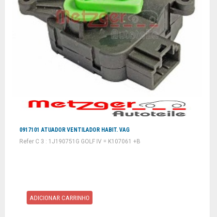
0917101 ATUADOR VENTILADOR HABIT. VAG
Refer C 3 : 1J190751G GOLF IV = K107061 +B
ADICIONAR CARRINHO